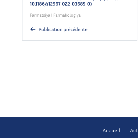
10.1186/s12967-022-03685-0)
Farmatsiya I Farmakologiya
Publication précédente
Accueil
Act