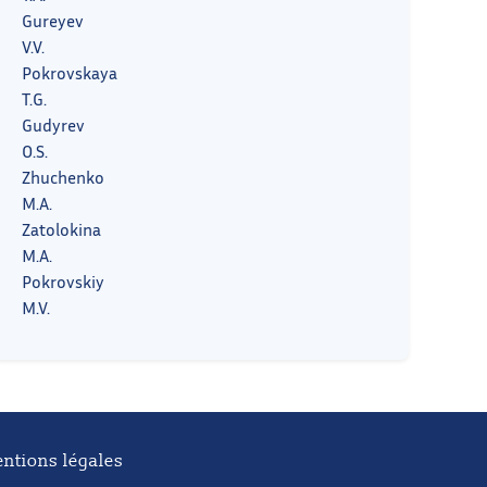
Gureyev
V.V.
Pokrovskaya
T.G.
Gudyrev
O.S.
Zhuchenko
M.A.
Zatolokina
M.A.
Pokrovskiy
M.V.
ntions légales