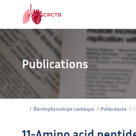
Aller au contenu
Publications
Accueil
Electrophysiologie cardiaque
Publications
1
11-Amino acid peptide