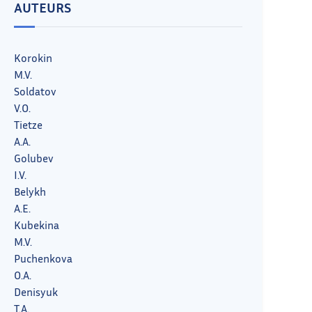
AUTEURS
Korokin
M.V.
Soldatov
V.O.
Tietze
A.A.
Golubev
I.V.
Belykh
A.E.
Kubekina
M.V.
Puchenkova
O.A.
Denisyuk
T.A.