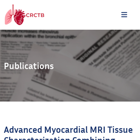
Aller au contenu
ME
Publications
Advanced Myocardial
MRI
Tissue
Characterization Combining