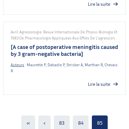
Lire la suite
Avril
Agressologie: Revue Internationale De Physio-Biologie Et
1983
De Pharmacologie Appliquees Aux Effets De L'agression
[A case of postoperative meningitis caused
by 3 gram-negative bacteria]
Auteurs
: Maurette P, Dabadie P, Stricker A, Marthan R, Chevais
R
Lire la suite
Navigation dans la page
Pages
Pages
Page actuelle
«
‹
83
84
85