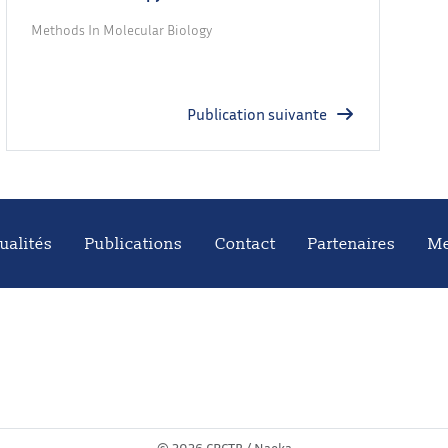
Methods In Molecular Biology
Publication suivante
ualités
Publications
Contact
Partenaires
Me
©
2026 CRCTB /
Naeka