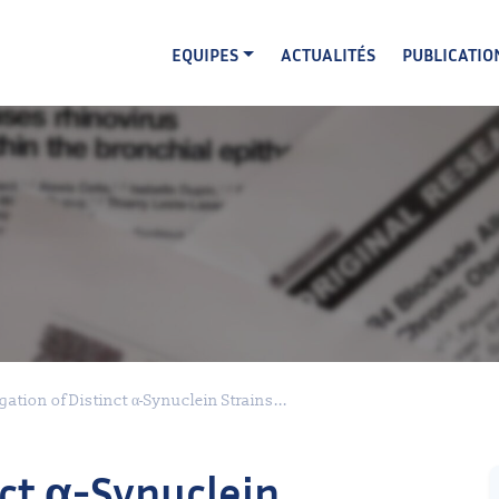
EQUIPES
ACTUALITÉS
PUBLICATIO
ation of Distinct α-Synuclein Strains...
nct α-Synuclein