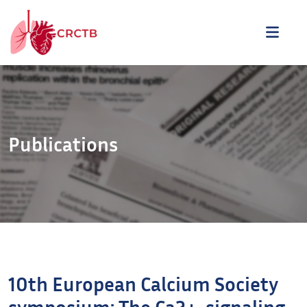
Aller au contenu
ME
Publications
10th European Calcium Society
symposium: The Ca2+-signaling