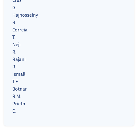
G.
Hajhosseiny
R.
Correia
T.
Neji
R.
Rajani
R.
Ismail
T.F.
Botnar
R.M.
Prieto
C.