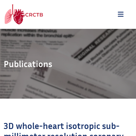
Aller au contenu
ME
Publications
3D whole-heart isotropic sub-
millimeter resolution coronary