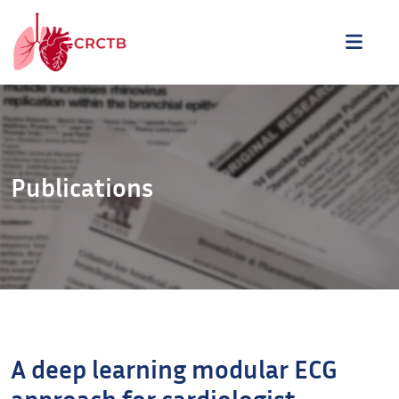
Aller au contenu
ME
Publications
A deep learning modular ECG
approach for cardiologist