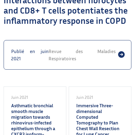
and CD8+ T cells potentiates the
inflammatory response in COPD
Publié en juin
Revue des Maladies
2021
Respiratoires
Juin 2021
Juin 2021
Asthmatic bronchial
Immersive Three-
smooth muscle
dimensional
migration towards
Computed
rhinovirus-infected
Tomography to Plan
epithelium through a
Chest Wall Resection
CXCR3 isoform-
for Lung Cancer