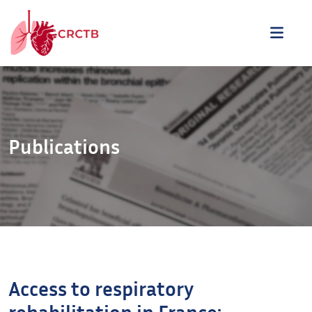
Aller au contenu
ME
Publications
Access to respiratory
rehabilitation in France: