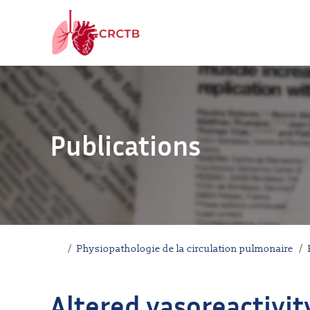
Aller au contenu
Publications
Accueil
Physiopathologie de la circulation pulmonaire
Altered vasoreactivit