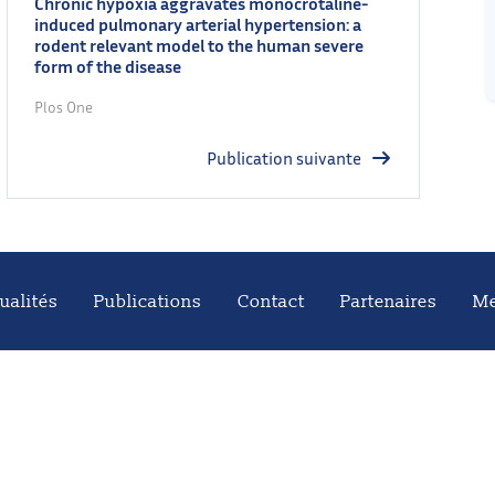
Chronic hypoxia aggravates monocrotaline-
induced pulmonary arterial hypertension: a
rodent relevant model to the human severe
form of the disease
Plos One
Publication suivante
ualités
Publications
Contact
Partenaires
Me