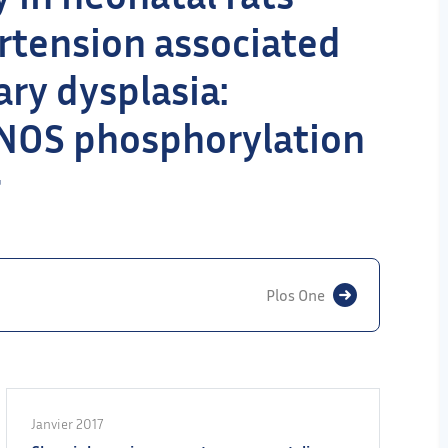
rtension associated
ry dysplasia:
eNOS phosphorylation
g
Plos One
Janvier 2017