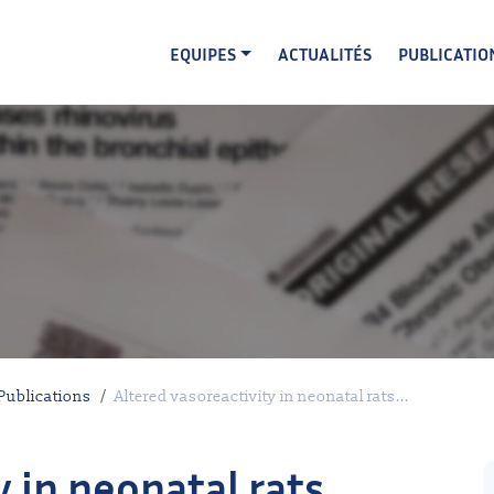
EQUIPES
ACTUALITÉS
PUBLICATIO
Publications
Altered vasoreactivity in neonatal rats...
y in neonatal rats