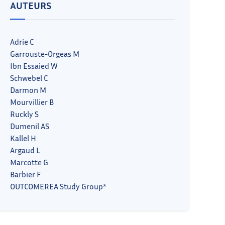
AUTEURS
Adrie C
Garrouste-Orgeas M
Ibn Essaied W
Schwebel C
Darmon M
Mourvillier B
Ruckly S
Dumenil AS
Kallel H
Argaud L
Marcotte G
Barbier F
OUTCOMEREA Study Group*