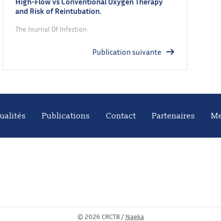
High-Flow vs Conventional Oxygen Therapy
and Risk of Reintubation.
The Journal Of Infection
Publication suivante
ualités
Publications
Contact
Partenaires
Me
©
2026 CRCTB /
Naeka