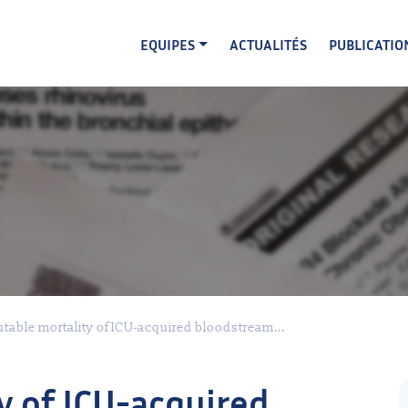
EQUIPES
ACTUALITÉS
PUBLICATIO
utable mortality of ICU-acquired bloodstream...
y of ICU-acquired