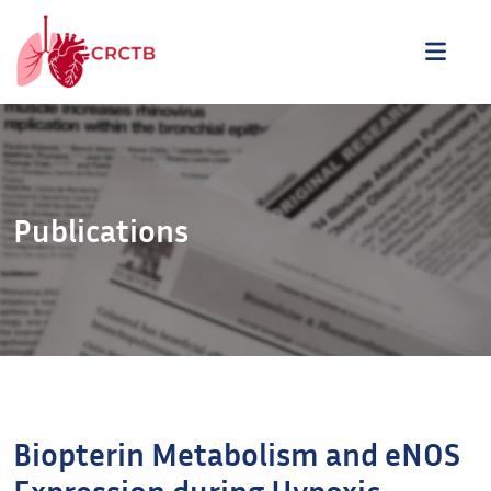
Aller au contenu
ME
Publications
Biopterin Metabolism and eNOS
Expression during Hypoxic