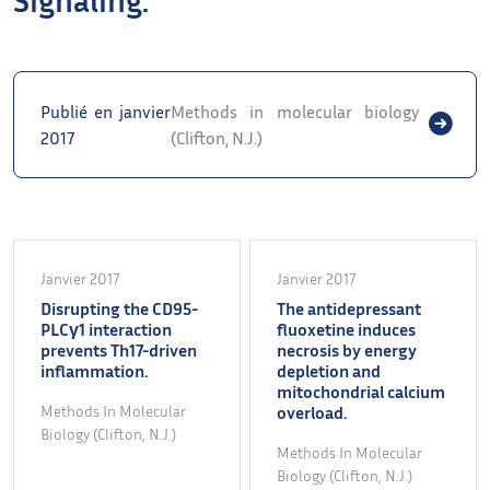
Publié en janvier
Methods in molecular biology
2017
(Clifton, N.J.)
Janvier 2017
Janvier 2017
Disrupting the CD95-
The antidepressant
PLCγ1 interaction
fluoxetine induces
prevents Th17-driven
necrosis by energy
inflammation.
depletion and
mitochondrial calcium
Methods In Molecular
overload.
Biology (Clifton, N.J.)
Methods In Molecular
Biology (Clifton, N.J.)