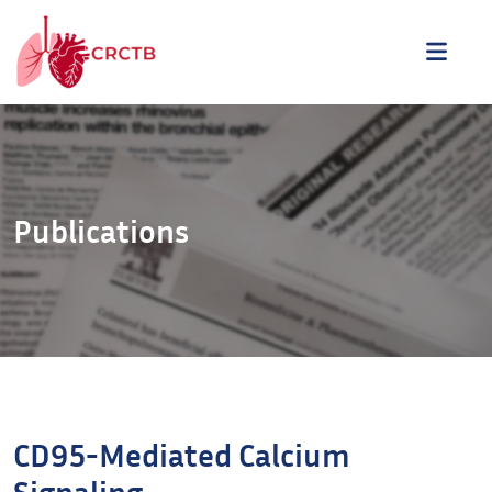
Aller au contenu
ME
Publications
CD95-Mediated Calcium
Signaling.