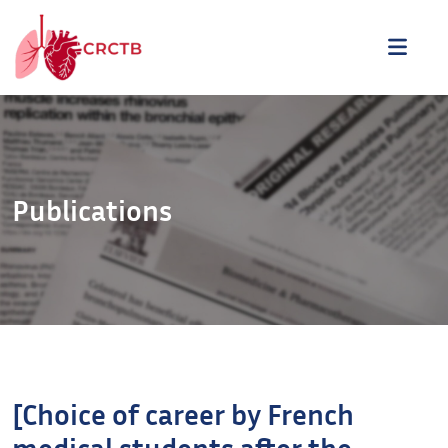
Aller au contenu
ME
Publications
[Choice of career by French
medical students after the