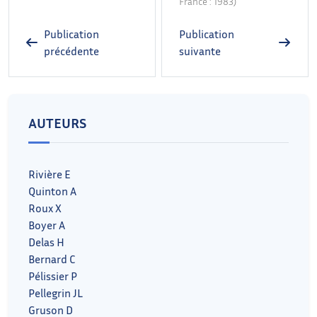
France : 1983)
Publication
Publication
précédente
suivante
AUTEURS
Rivière E
Quinton A
Roux X
Boyer A
Delas H
Bernard C
Pélissier P
Pellegrin JL
Gruson D