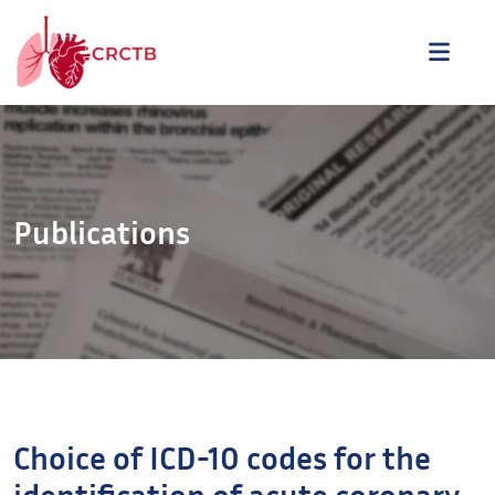
Aller au contenu
ME
Publications
Choice of ICD-10 codes for the
identification of acute coronary