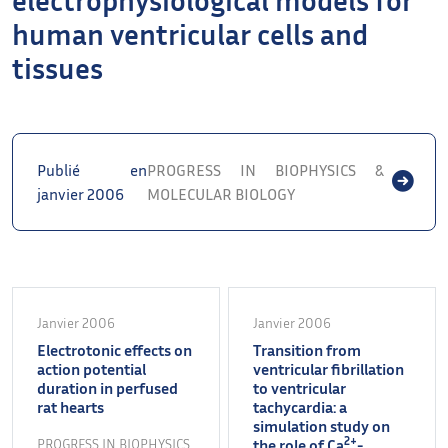
human ventricular cells and
tissues
Publié en
PROGRESS IN BIOPHYSICS &
janvier 2006
MOLECULAR BIOLOGY
Janvier 2006
Janvier 2006
Electrotonic effects on
Transition from
action potential
ventricular fibrillation
duration in perfused
to ventricular
rat hearts
tachycardia: a
simulation study on
2+
PROGRESS IN BIOPHYSICS
the role of Ca
-