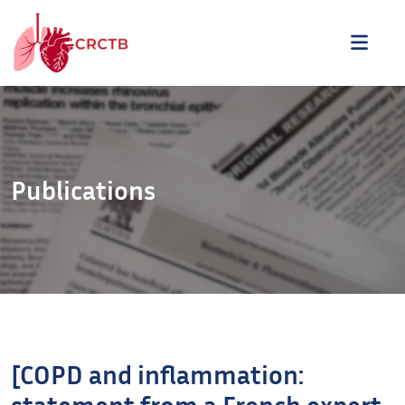
Aller au contenu
ME
Publications
[COPD and inflammation:
statement from a French expert