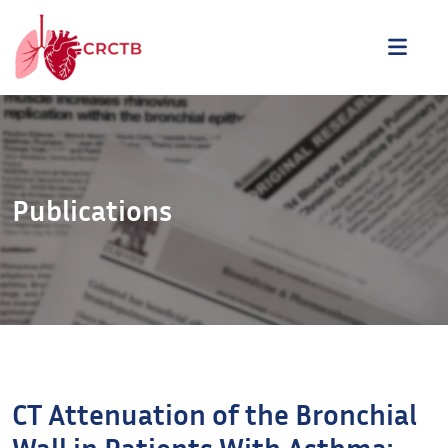
Aller au contenu
ME
Publications
CT Attenuation of the Bronchial
Wall in Patients With Asthma: