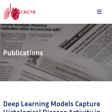
Aller au contenu
ME
Publications
Deep Learning Models Capture
Histological Disease Activity in