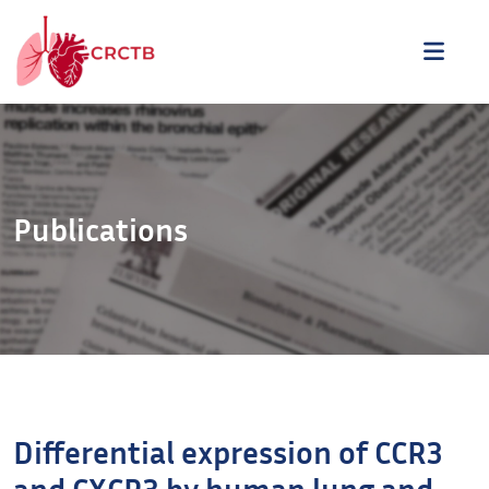
Aller au contenu
ME
Publications
Differential expression of CCR3
and CXCR3 by human lung and