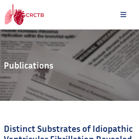
Aller au contenu
ME
Publications
Distinct Substrates of Idiopathic
Ventricular Fibrillation Revealed