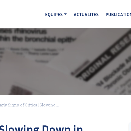
EQUIPES
ACTUALITÉS
PUBLICATIO
arly Signs of Critical Slowing...
l Slowing Down in