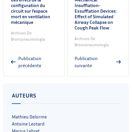
configuration du
Insufflation-
circuit sur l’espace
Exsufflation Devices:
mort en ventilation
Effect of Simulated
mécanique
Airway Collapse on
Cough Peak Flow
Archivos De
Archivos De
Bronconeumología
Bronconeumología
Publication
Publication
précédente
suivante
AUTEURS
Mathieu Delorme
Antoine Leotard
Marius Lebret