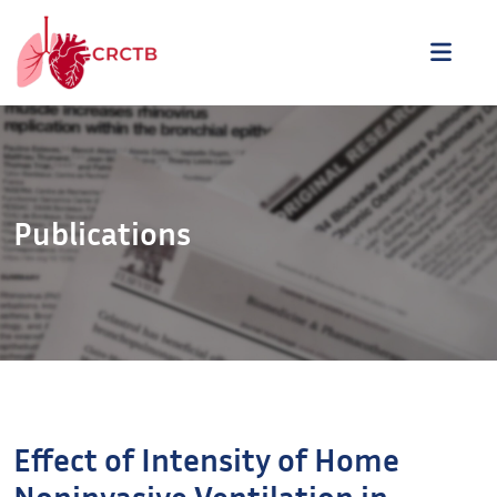
Aller au contenu
ME
Publications
Effect of Intensity of Home
Noninvasive Ventilation in