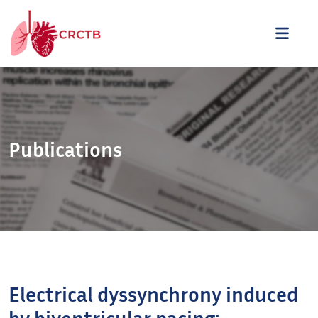
Aller au contenu
ME
Publications
Electrical dyssynchrony induced
by biventricular pacing: