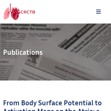
Aller au contenu
ME
Publications
From Body Surface Potential to
Activation Maps on the Atria: a