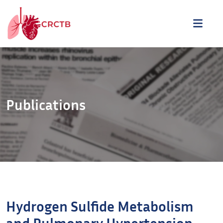
Aller au contenu
ME
Publications
Hydrogen Sulfide Metabolism
and Pulmonary Hypertension