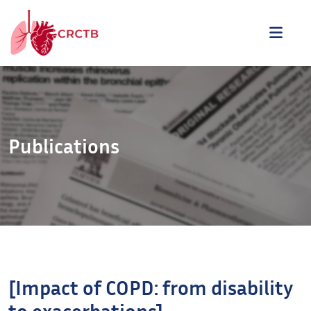
Aller au contenu
ME
Publications
[Impact of COPD: from disability
to exacerbations].