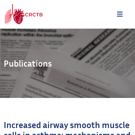
Aller au contenu
ME
Publications
Increased airway smooth muscle
cells in asthma: mechanisms and