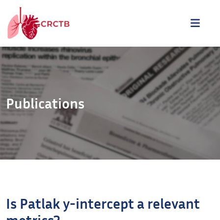
Aller au contenu
ME
Publications
Is Patlak y-intercept a relevant
metrics?