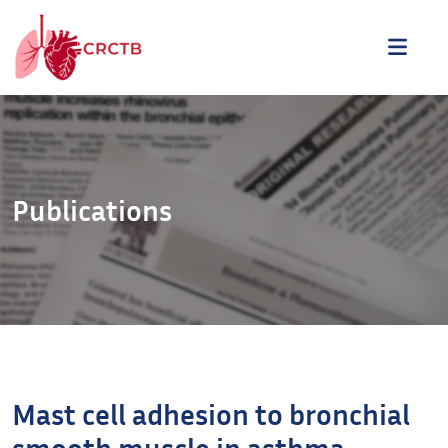
Aller au contenu
ME
Publications
Mast cell adhesion to bronchial
smooth muscle in asthma