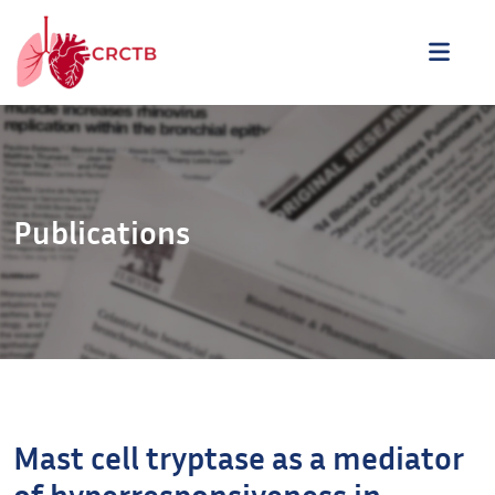
Aller au contenu
ME
Publications
Mast cell tryptase as a mediator
of hyperresponsiveness in