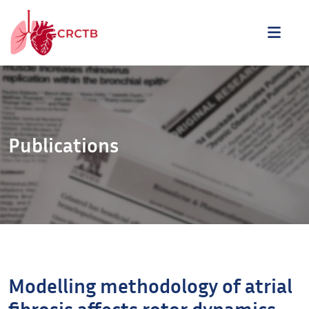
Aller au contenu
ME
Publications
Modelling methodology of atrial
fibrosis affects rotor dynamics