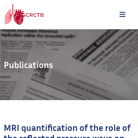
Aller au contenu
ME
Publications
MRI quantification of the role of
the reflected pressure wave on