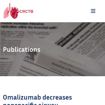
Aller au contenu
ME
Publications
Omalizumab decreases
nonspecific airway