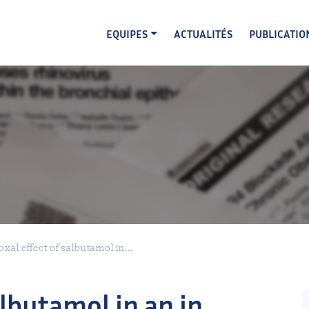
EQUIPES
ACTUALITÉS
PUBLICATIO
xal effect of salbutamol in...
albutamol in an in