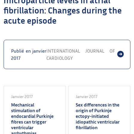
fibrillation: Changes during the
acute episode
Publié en janvier
INTERNATIONAL JOURNAL OF
2017
CARDIOLOGY
Janvier 2017
Janvier 2017
Mechanical
Sex differences in the
stimulation of
origin of Purkinje
endocardial Purkinje
ectopy-initiated
fibres can trigger
idiopathic ventricular
ventricular
fibrillation
arrhythmias