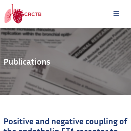
Aller au contenu
ME
Publications
Positive and negative coupling of
the endothelin ETA receptor to