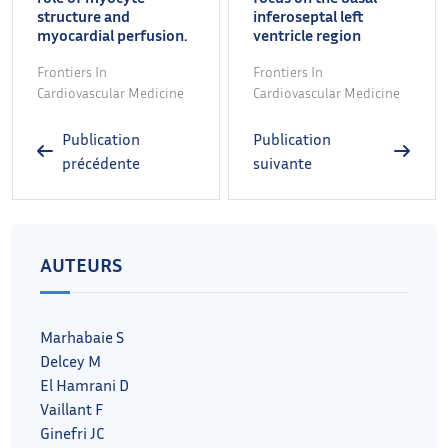
structure and
inferoseptal left
myocardial perfusion.
ventricle region
Frontiers In
Frontiers In
Cardiovascular Medicine
Cardiovascular Medicine
Publication
Publication
précédente
suivante
AUTEURS
Marhabaie S
Delcey M
El Hamrani D
Vaillant F
Ginefri JC