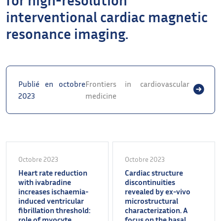
interventional cardiac magnetic
resonance imaging.
Publié en octobre
Frontiers in cardiovascular
2023
medicine
Octobre 2023
Octobre 2023
Heart rate reduction
Cardiac structure
with ivabradine
discontinuities
increases ischaemia-
revealed by ex-vivo
induced ventricular
microstructural
fibrillation threshold:
characterization. A
role of myocyte
focus on the basal