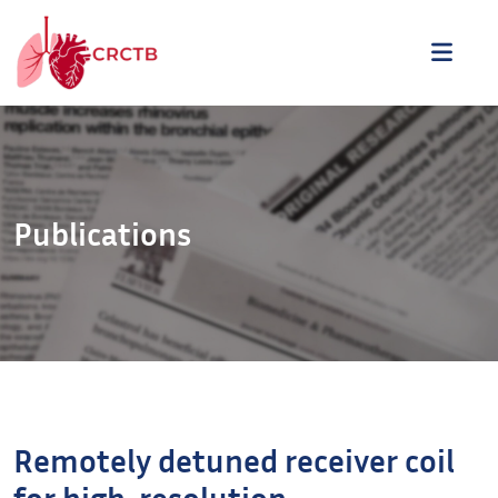
Aller au contenu
ME
Publications
Remotely detuned receiver coil
for high-resolution