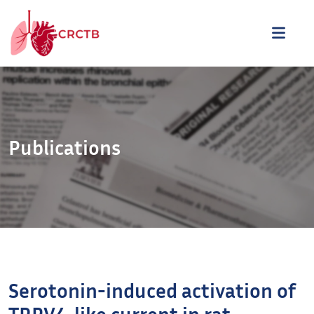
Aller au contenu
ME
Publications
Serotonin-induced activation of
TRPV4-like current in rat