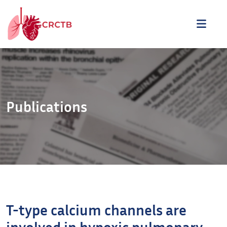
Aller au contenu
ME
Publications
T-type calcium channels are
involved in hypoxic pulmonary