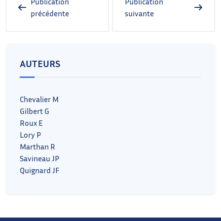
Publication
Publication
précédente
suivante
AUTEURS
Chevalier M
Gilbert G
Roux E
Lory P
Marthan R
Savineau JP
Quignard JF