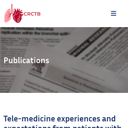
Aller au contenu
ME
Publications
Tele-medicine experiences and
expectations from patients with