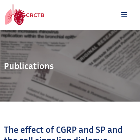
Aller au contenu
ME
Publications
The effect of CGRP and SP and
the cell signaling dialogue