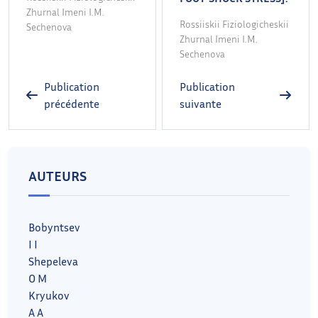
Zhurnal Imeni I.M.
Rossiiskii Fiziologicheskii
Sechenova
Zhurnal Imeni I.M.
Sechenova
Publication
Publication
précédente
suivante
AUTEURS
Bobyntsev
I I
Shepeleva
O M
Kryukov
A A