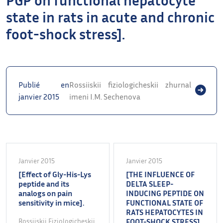
state in rats in acute and chronic
foot-shock stress].
Publié en
Rossiiskii fiziologicheskii zhurnal
janvier 2015
imeni I.M. Sechenova
Janvier 2015
Janvier 2015
[Effect of Gly-His-Lys
[THE INFLUENCE OF
peptide and its
DELTA SLEEP-
analogs on pain
INDUCING PEPTIDE ON
sensitivity in mice].
FUNCTIONAL STATE OF
RATS HEPATOCYTES IN
Rossiiskii Fiziologicheskii
FOOT-SHOCK STRESS].