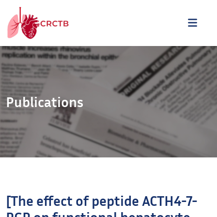
Aller au contenu
ME
Publications
[The effect of peptide ACTH4-7-
PGP on functional hepatocyte