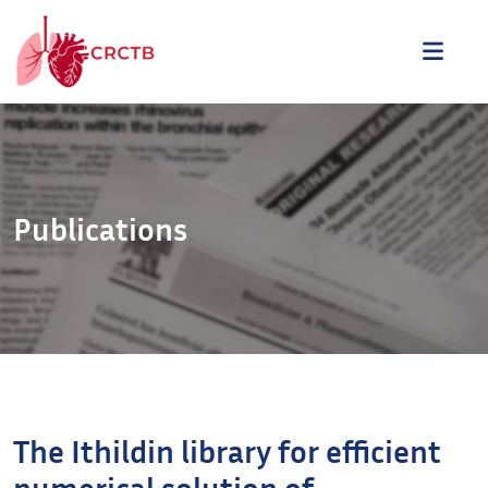
Aller au contenu
ME
Publications
The Ithildin library for efficient
numerical solution of