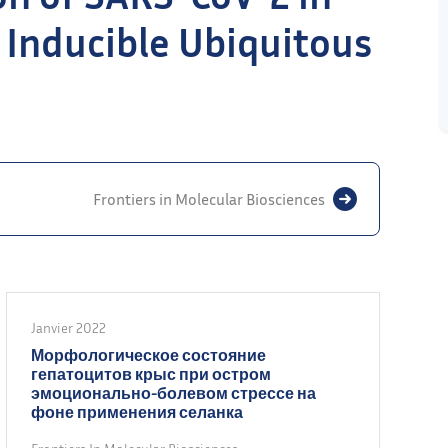
 Inducible Ubiquitous
Frontiers in Molecular Biosciences
Janvier 2022
Морфологическое состояние
гепатоцитов крыс при остром
эмоционально-болевом стрессе на
фоне применения селанка