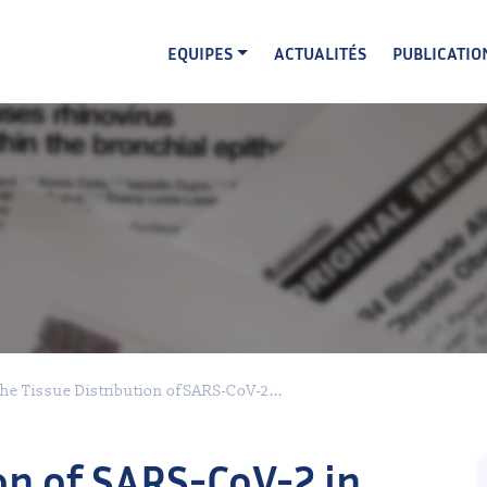
EQUIPES
ACTUALITÉS
PUBLICATIO
he Tissue Distribution of SARS-CoV-2...
on of SARS-CoV-2 in