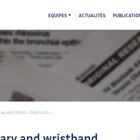
EQUIPES
ACTUALITÉS
PUBLICATIO
an electronic diary and...
iary and wristband