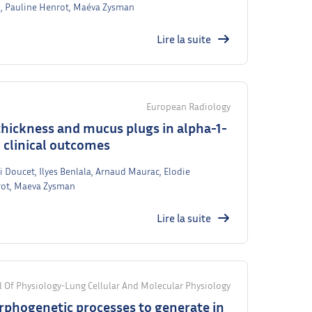
in, Pauline Henrot, Maéva Zysman
Lire la suite
European Radiology
hickness and mucus plugs in alpha-1-
o clinical outcomes
 Doucet, Ilyes Benlala, Arnaud Maurac, Elodie
nrot, Maeva Zysman
Lire la suite
 Of Physiology-Lung Cellular And Molecular Physiology
phogenetic processes to generate in