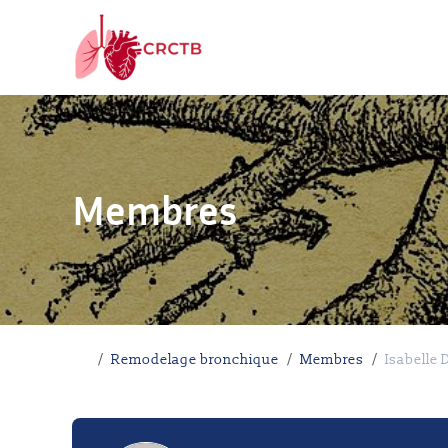
Aller au contenu
Membres
Accueil
Remodelage bronchique
Membres
Isabelle