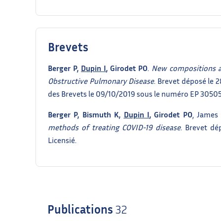
Brevets
Berger P,
Dupin I
, Girodet PO
.
New compositions a
Obstructive Pulmonary Disease
. Brevet déposé le 2
des Brevets le 09/10/2019 sous le numéro EP 30505
Berger P, Bismuth K,
Dupin I
, Girodet PO
, James
methods of treating COVID-19 disease
. Brevet d
Licensié.
Publications
32