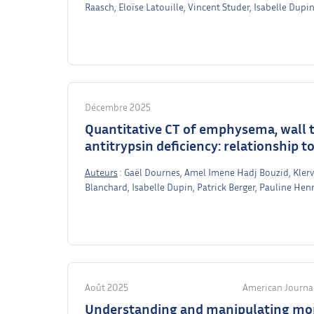
Raasch, Eloïse Latouille, Vincent Studer, Isabelle Dup
Décembre 2025
Quantitative CT of emphysema, wall t
antitrypsin deficiency: relationship t
Auteurs
: Gaël Dournes, Amel Imene Hadj Bouzid, Klervi
Blanchard, Isabelle Dupin, Patrick Berger, Pauline He
Août 2025
American Journal
Understanding and manipulating mor