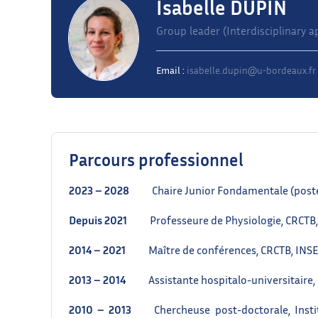
Isabelle DUPIN
Group leader (Interdisciplinary 
Email :
isabelle.dupin@u-bordeaux.fr
Parcours professionnel
2023 – 2028
Chaire Junior Fondamentale (poste de 
Depuis 2021
Professeure de Physiologie, CRCTB, 
2014 – 2021
Maître de conférences, CRCTB, INSER
2013 – 2014
Assistante hospitalo-universitaire, 
2010 – 2013
Chercheuse post-doctorale, Institu