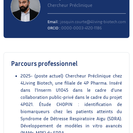
Chercheur Préclinique
Email :
josquin.courte@4living-biotech.com
ORCID :
0000-0003-4120-1186
Parcours professionnel
2025- (poste actuel) Chercheur Préclinique chez
4Living Biotech, une filiale de 4P Pharma. Inséré
dans l’Inserm U1045 dans le cadre d’une
collaboration public-privé dans le cadre du projet
4P021. Étude CHOPIN : identification de
biomarqueurs chez les patients atteints du
Syndrome de Détresse Respiratoire Aigu (SDRA).
Développement de modèles in vitro avancés
(NAMs, MPS) du SDRA.