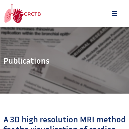
Aller au contenu
ME
Publications
A 3D high resolution MRI method
for the visualization of cardiac