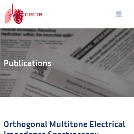
Aller au contenu
ME
Publications
Orthogonal Multitone Electrical
Impedance Spectroscopy